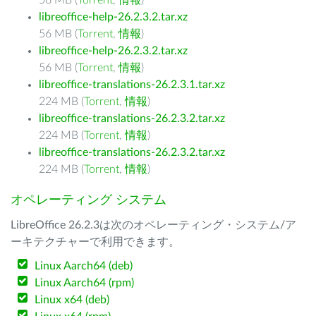
56 MB (
Torrent
,
情報
)
libreoffice-help-26.2.3.2.tar.xz
56 MB (
Torrent
,
情報
)
libreoffice-help-26.2.3.2.tar.xz
56 MB (
Torrent
,
情報
)
libreoffice-translations-26.2.3.1.tar.xz
224 MB (
Torrent
,
情報
)
libreoffice-translations-26.2.3.2.tar.xz
224 MB (
Torrent
,
情報
)
libreoffice-translations-26.2.3.2.tar.xz
224 MB (
Torrent
,
情報
)
オペレーティング システム
LibreOffice 26.2.3は次のオペレーティング・システム/ア
ーキテクチャーで利用できます。
Linux Aarch64 (deb)
Linux Aarch64 (rpm)
Linux x64 (deb)