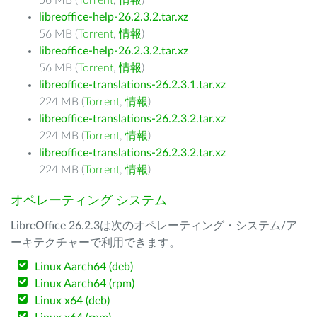
56 MB (
Torrent
,
情報
)
libreoffice-help-26.2.3.2.tar.xz
56 MB (
Torrent
,
情報
)
libreoffice-help-26.2.3.2.tar.xz
56 MB (
Torrent
,
情報
)
libreoffice-translations-26.2.3.1.tar.xz
224 MB (
Torrent
,
情報
)
libreoffice-translations-26.2.3.2.tar.xz
224 MB (
Torrent
,
情報
)
libreoffice-translations-26.2.3.2.tar.xz
224 MB (
Torrent
,
情報
)
オペレーティング システム
LibreOffice 26.2.3は次のオペレーティング・システム/ア
ーキテクチャーで利用できます。
Linux Aarch64 (deb)
Linux Aarch64 (rpm)
Linux x64 (deb)