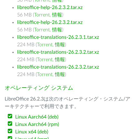
56 MB (
Torrent
,
情報
)
libreoffice-help-26.2.3.2.tar.xz
56 MB (
Torrent
,
情報
)
libreoffice-help-26.2.3.2.tar.xz
56 MB (
Torrent
,
情報
)
libreoffice-translations-26.2.3.1.tar.xz
224 MB (
Torrent
,
情報
)
libreoffice-translations-26.2.3.2.tar.xz
224 MB (
Torrent
,
情報
)
libreoffice-translations-26.2.3.2.tar.xz
224 MB (
Torrent
,
情報
)
オペレーティング システム
LibreOffice 26.2.3は次のオペレーティング・システム/ア
ーキテクチャーで利用できます。
Linux Aarch64 (deb)
Linux Aarch64 (rpm)
Linux x64 (deb)