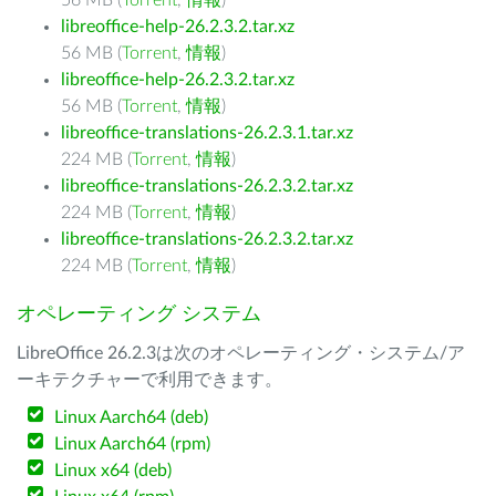
56 MB (
Torrent
,
情報
)
libreoffice-help-26.2.3.2.tar.xz
56 MB (
Torrent
,
情報
)
libreoffice-help-26.2.3.2.tar.xz
56 MB (
Torrent
,
情報
)
libreoffice-translations-26.2.3.1.tar.xz
224 MB (
Torrent
,
情報
)
libreoffice-translations-26.2.3.2.tar.xz
224 MB (
Torrent
,
情報
)
libreoffice-translations-26.2.3.2.tar.xz
224 MB (
Torrent
,
情報
)
オペレーティング システム
LibreOffice 26.2.3は次のオペレーティング・システム/ア
ーキテクチャーで利用できます。
Linux Aarch64 (deb)
Linux Aarch64 (rpm)
Linux x64 (deb)