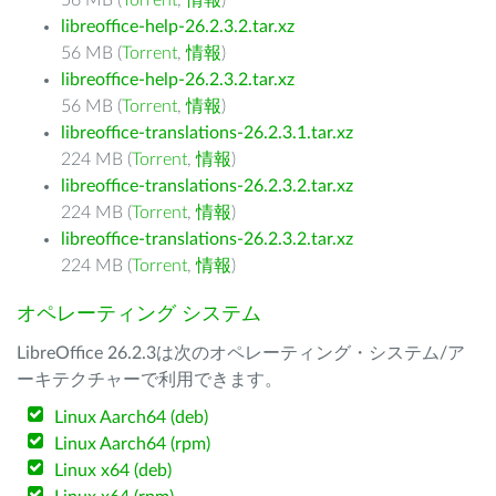
56 MB (
Torrent
,
情報
)
libreoffice-help-26.2.3.2.tar.xz
56 MB (
Torrent
,
情報
)
libreoffice-help-26.2.3.2.tar.xz
56 MB (
Torrent
,
情報
)
libreoffice-translations-26.2.3.1.tar.xz
224 MB (
Torrent
,
情報
)
libreoffice-translations-26.2.3.2.tar.xz
224 MB (
Torrent
,
情報
)
libreoffice-translations-26.2.3.2.tar.xz
224 MB (
Torrent
,
情報
)
オペレーティング システム
LibreOffice 26.2.3は次のオペレーティング・システム/ア
ーキテクチャーで利用できます。
Linux Aarch64 (deb)
Linux Aarch64 (rpm)
Linux x64 (deb)