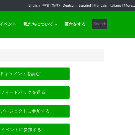
English
|
中文 (简体)
|
Deutsch
|
Español
|
Français
|
Italiano
|
More...
イベント
私たちについて
寄付をする
ドキュメントを読む
フィードバックを送る
プロジェクトに参加する
イベントに参加する