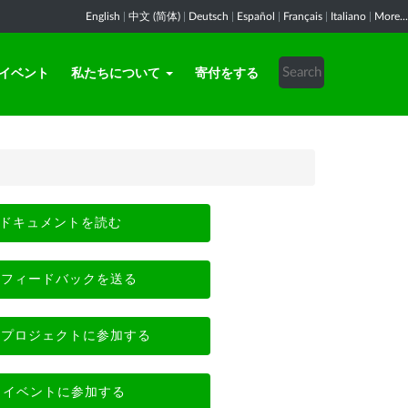
English
|
中文 (简体)
|
Deutsch
|
Español
|
Français
|
Italiano
|
More...
イベント
私たちについて
寄付をする
ドキュメントを読む
フィードバックを送る
プロジェクトに参加する
イベントに参加する