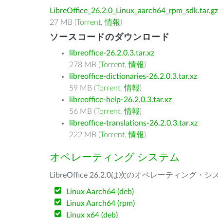
LibreOffice_26.2.0_Linux_aarch64_rpm_sdk.tar.gz
27 MB (
Torrent
,
情報
)
ソースコードのダウンロード
libreoffice-26.2.0.3.tar.xz
278 MB (
Torrent
,
情報
)
libreoffice-dictionaries-26.2.0.3.tar.xz
59 MB (
Torrent
,
情報
)
libreoffice-help-26.2.0.3.tar.xz
56 MB (
Torrent
,
情報
)
libreoffice-translations-26.2.0.3.tar.xz
222 MB (
Torrent
,
情報
)
オペレーティング システム
LibreOffice 26.2.0は次のオペレーティ
Linux Aarch64 (deb)
Linux Aarch64 (rpm)
Linux x64 (deb)