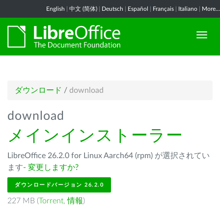
English
|
中文 (简体)
|
Deutsch
|
Español
|
Français
|
Italiano
|
More...
ダウンロード
/
download
download
メインインストーラー
LibreOffice 26.2.0 for Linux Aarch64 (rpm) が選択されてい
ます-
変更しますか?
ダウンロードバージョン 26.2.0
227 MB (
Torrent
,
情報
)