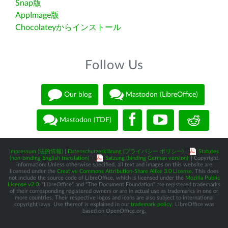
Snap版
AppImage版
Chocolateyからインストール
Follow Us
Our blog
Mastodon (LibreOffice)
Mastodon (TDF)
Impressum (法的情報)
|
Datenschutzerklärung (プライバシー ポリシー)
|
Statutes
(non-binding English translation)
-
Satzung (binding German version)
| Copyright
information: Unless otherwise specified, all text and images on this website are
licensed under the
Creative Commons Attribution-Share Alike 3.0 License
. This does
not include the source code of LibreOffice, which is licensed under the
Mozilla Public
License v2.0
. “LibreOffice” and “The Document Foundation” are registered trademarks
of their corresponding registered owners or are in actual use as trademarks in one or
more countries. Their respective logos and icons are also subject to international
copyright laws. Use thereof is explained in our
trademark policy
. LibreOffice was
based on OpenOffice.org.