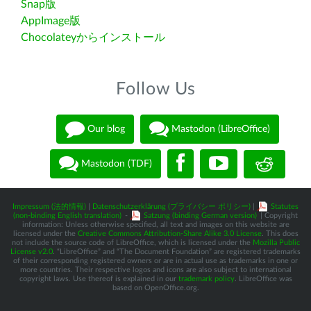
Snap版
AppImage版
Chocolateyからインストール
Follow Us
Our blog
Mastodon (LibreOffice)
Mastodon (TDF)
Impressum (法的情報)
|
Datenschutzerklärung (プライバシー ポリシー)
|
Statutes
(non-binding English translation)
-
Satzung (binding German version)
| Copyright
information: Unless otherwise specified, all text and images on this website are
licensed under the
Creative Commons Attribution-Share Alike 3.0 License
. This does
not include the source code of LibreOffice, which is licensed under the
Mozilla Public
License v2.0
. “LibreOffice” and “The Document Foundation” are registered trademarks
of their corresponding registered owners or are in actual use as trademarks in one or
more countries. Their respective logos and icons are also subject to international
copyright laws. Use thereof is explained in our
trademark policy
. LibreOffice was
based on OpenOffice.org.