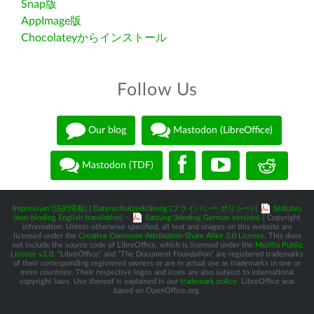
Snap版
AppImage版
Chocolateyからインストール
Follow Us
Our blog
Mastodon (LibreOffice)
Mastodon (TDF)
Impressum (法的情報)
|
Datenschutzerklärung (プライバシー ポリシー)
|
Statutes
(non-binding English translation)
-
Satzung (binding German version)
| Copyright
information: Unless otherwise specified, all text and images on this website are
licensed under the
Creative Commons Attribution-Share Alike 3.0 License
. This does
not include the source code of LibreOffice, which is licensed under the
Mozilla Public
License v2.0
. “LibreOffice” and “The Document Foundation” are registered trademarks
of their corresponding registered owners or are in actual use as trademarks in one or
more countries. Their respective logos and icons are also subject to international
copyright laws. Use thereof is explained in our
trademark policy
. LibreOffice was
based on OpenOffice.org.