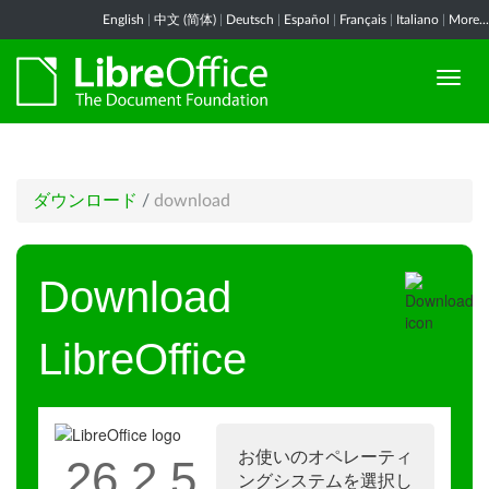
English
|
中文 (简体)
|
Deutsch
|
Español
|
Français
|
Italiano
|
More...
ダウンロード
/
download
Download
LibreOffice
お使いのオペレーティ
26.2.5
ングシステムを選択し