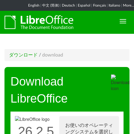
English
|
中文 (简体)
|
Deutsch
|
Español
|
Français
|
Italiano
|
More...
ダウンロード
/
download
Download
LibreOffice
お使いのオペレーティ
26.2.5
ングシステムを選択し