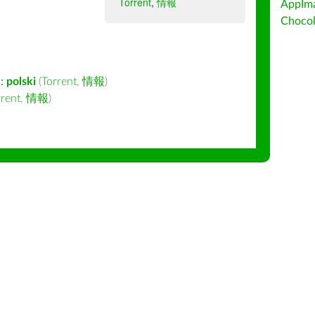
Torrent
,
情報
AppIm
Choc
:
polski
(
Torrent
,
情報
)
rrent
,
情報
)