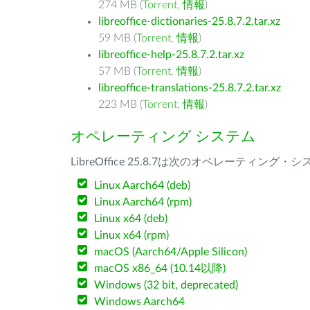
274 MB (
Torrent
,
情報
)
libreoffice-dictionaries-25.8.7.2.tar.xz
59 MB (
Torrent
,
情報
)
libreoffice-help-25.8.7.2.tar.xz
57 MB (
Torrent
,
情報
)
libreoffice-translations-25.8.7.2.tar.xz
223 MB (
Torrent
,
情報
)
オペレーティング システム
LibreOffice 25.8.7は次のオペレーティ
Linux Aarch64 (deb)
Linux Aarch64 (rpm)
Linux x64 (deb)
Linux x64 (rpm)
macOS (Aarch64/Apple Silicon)
macOS x86_64 (10.14以降)
Windows (32 bit, deprecated)
Windows Aarch64