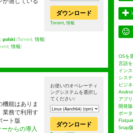
ンが適している
ダウンロード
Torrent
,
情報
:
polski
(
Torrent
,
情報
)
rrent
,
情報
)
OSを
言語を
インス
システ
ビジネ
お使いのオペレーティ
ングシステムを選択し
Andro
てください:
アプリス
の機能はありま
開発版
。業務で利用す
ポータ
ポート版
Flatp
ダウンロード
Snap
ナーからの導入