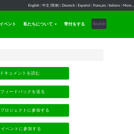
English
|
中文 (简体)
|
Deutsch
|
Español
|
Français
|
Italiano
|
More...
イベント
私たちについて
寄付をする
ドキュメントを読む
フィードバックを送る
プロジェクトに参加する
イベントに参加する