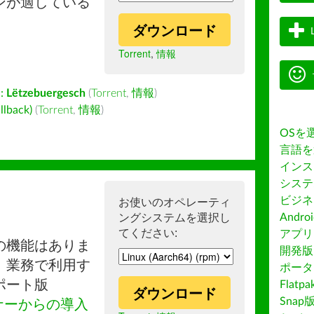
ンが適している
ダウンロード
Torrent
,
情報
:
Lëtzebuergesch
(
Torrent
,
情報
)
back)
(
Torrent
,
情報
)
OSを
言語を
インス
システ
ビジネ
お使いのオペレーティ
ングシステムを選択し
Andro
てください:
アプリス
の機能はありま
開発版
。業務で利用す
ポータ
ポート版
Flatp
ダウンロード
Snap
ナーからの導入