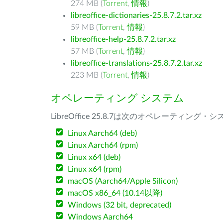
274 MB (
Torrent
,
情報
)
libreoffice-dictionaries-25.8.7.2.tar.xz
59 MB (
Torrent
,
情報
)
libreoffice-help-25.8.7.2.tar.xz
57 MB (
Torrent
,
情報
)
libreoffice-translations-25.8.7.2.tar.xz
223 MB (
Torrent
,
情報
)
オペレーティング システム
LibreOffice 25.8.7は次のオペレーティ
Linux Aarch64 (deb)
Linux Aarch64 (rpm)
Linux x64 (deb)
Linux x64 (rpm)
macOS (Aarch64/Apple Silicon)
macOS x86_64 (10.14以降)
Windows (32 bit, deprecated)
Windows Aarch64