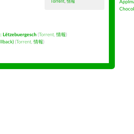
Torrent
,
情報
AppIm
Choc
:
Lëtzebuergesch
(
Torrent
,
情報
)
back)
(
Torrent
,
情報
)