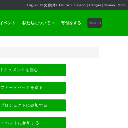
English
|
中文 (简体)
|
Deutsch
|
Español
|
Français
|
Italiano
|
More...
イベント
私たちについて
寄付をする
ドキュメントを読む
フィードバックを送る
プロジェクトに参加する
イベントに参加する