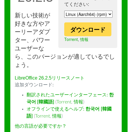
てください:
新しい技術が
好きな方やア
ダウンロード
ーリーアダプ
Torrent
,
情報
ター、パワー
ユーザーな
ら、このバージョンが適しているでし
ょう。
LibreOffice 26.2.5リリースノート
追加ダウンロード:
翻訳されたユーザーインターフェース:
한
국어 [韓國語]
(
Torrent
,
情報
)
オフラインで使えるヘルプ:
한국어 [韓國
語]
(
Torrent
,
情報
)
他の言語が必要ですか？