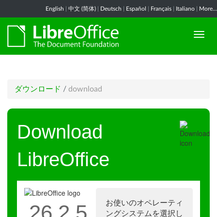
English
|
中文 (简体)
|
Deutsch
|
Español
|
Français
|
Italiano
|
More...
ダウンロード
/
download
Download
LibreOffice
お使いのオペレーティ
26.2.5
ングシステムを選択し