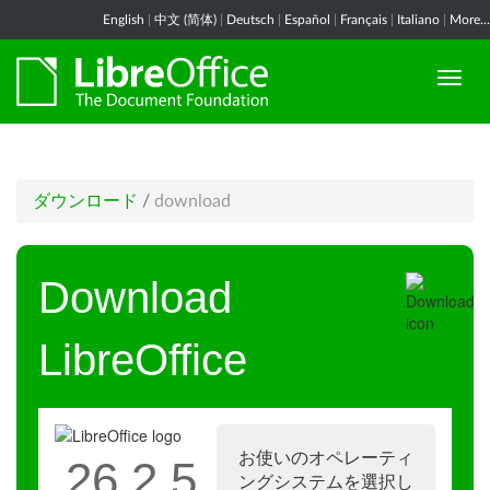
English
|
中文 (简体)
|
Deutsch
|
Español
|
Français
|
Italiano
|
More...
ダウンロード
/
download
Download
LibreOffice
お使いのオペレーティ
26.2.5
ングシステムを選択し