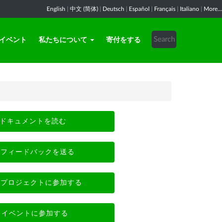
English
|
中文 (简体)
|
Deutsch
|
Español
|
Français
|
Italiano
|
More...
イベント
私たちについて
寄付をする
ドキュメントを読む
フィードバックを送る
プロジェクトに参加する
イベントに参加する