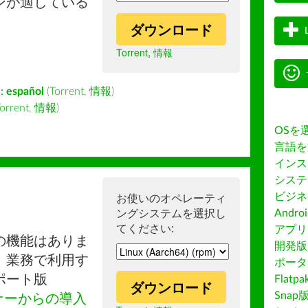
ンが適している
ダウンロード
Torrent
,
情報
:
español
(
Torrent
,
情報
)
orrent
,
情報
)
OSを
言語を
インス
システ
ビジネ
お使いのオペレーティ
ングシステムを選択し
Andro
てください:
アプリス
の機能はありま
開発版
。業務で利用す
ポータ
ポート版
Flatp
ダウンロード
Snap
ナーからの導入