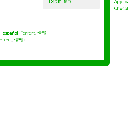
Torrent
,
情報
AppIm
Choc
:
español
(
Torrent
,
情報
)
orrent
,
情報
)