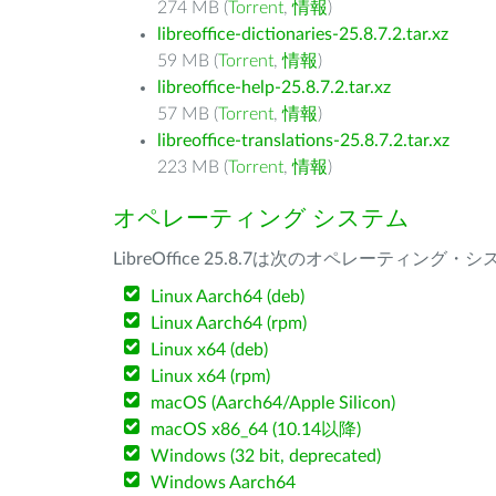
274 MB (
Torrent
,
情報
)
libreoffice-dictionaries-25.8.7.2.tar.xz
59 MB (
Torrent
,
情報
)
libreoffice-help-25.8.7.2.tar.xz
57 MB (
Torrent
,
情報
)
libreoffice-translations-25.8.7.2.tar.xz
223 MB (
Torrent
,
情報
)
オペレーティング システム
LibreOffice 25.8.7は次のオペレーティ
Linux Aarch64 (deb)
Linux Aarch64 (rpm)
Linux x64 (deb)
Linux x64 (rpm)
macOS (Aarch64/Apple Silicon)
macOS x86_64 (10.14以降)
Windows (32 bit, deprecated)
Windows Aarch64