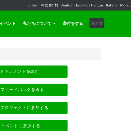
English
|
中文 (简体)
|
Deutsch
|
Español
|
Français
|
Italiano
|
More...
イベント
私たちについて
寄付をする
ドキュメントを読む
フィードバックを送る
プロジェクトに参加する
イベントに参加する