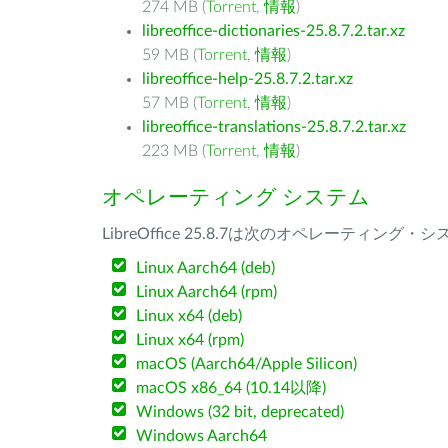
274 MB (
Torrent
,
情報
)
libreoffice-dictionaries-25.8.7.2.tar.xz
59 MB (
Torrent
,
情報
)
libreoffice-help-25.8.7.2.tar.xz
57 MB (
Torrent
,
情報
)
libreoffice-translations-25.8.7.2.tar.xz
223 MB (
Torrent
,
情報
)
オペレーティング システム
LibreOffice 25.8.7は次のオペレーティ
Linux Aarch64 (deb)
Linux Aarch64 (rpm)
Linux x64 (deb)
Linux x64 (rpm)
macOS (Aarch64/Apple Silicon)
macOS x86_64 (10.14以降)
Windows (32 bit, deprecated)
Windows Aarch64