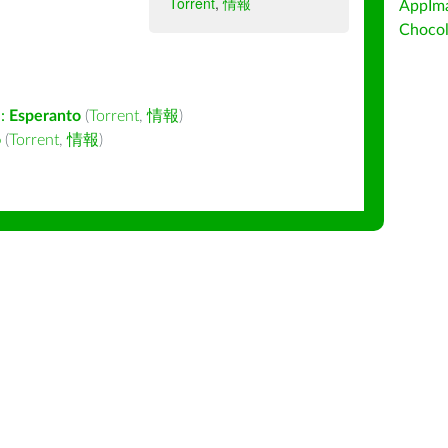
Torrent
,
情報
AppIm
Choc
:
Esperanto
(
Torrent
,
情報
)
o
(
Torrent
,
情報
)