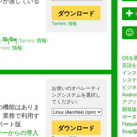
ンが適している
ダウンロード
Torrent
,
情報
:
བོད་ཡིག
(
Torrent
,
情報
)
rrent
,
情報
)
OSを
言語を
インス
システ
ビジネ
お使いのオペレーティ
ングシステムを選択し
Andro
てください:
アプリス
の機能はありま
開発版
。業務で利用す
ポータ
ポート版
Flatp
ダウンロード
Snap
ナーからの導入