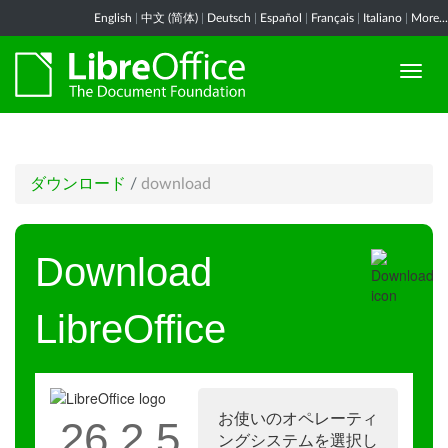
English
|
中文 (简体)
|
Deutsch
|
Español
|
Français
|
Italiano
|
More...
ダウンロード
/
download
Download
LibreOffice
お使いのオペレーティ
26.2.5
ングシステムを選択し