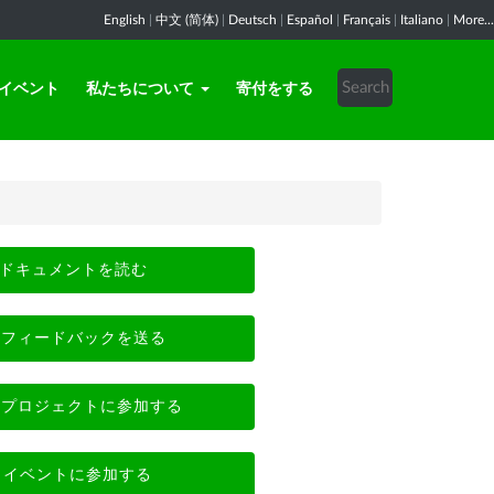
English
|
中文 (简体)
|
Deutsch
|
Español
|
Français
|
Italiano
|
More...
イベント
私たちについて
寄付をする
ドキュメントを読む
フィードバックを送る
プロジェクトに参加する
イベントに参加する