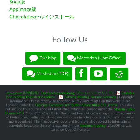
Snap版
AppImage版
Chocolateyからインストール
Follow Us
Our blog
Mastodon (LibreOffice)
Mastodon (TDF)
Impressum (法的情報)
|
Datenschutzerklärung (プライバシー ポリシー)
|
Statutes
(non-binding English translation)
-
Satzung (binding German version)
| Copyright
information: Unless otherwise specified, all text and images on this website are
licensed under the
Creative Commons Attribution-Share Alike 3.0 License
. This does
not include the source code of LibreOffice, which is licensed under the
Mozilla Public
License v2.0
. “LibreOffice” and “The Document Foundation” are registered trademarks
of their corresponding registered owners or are in actual use as trademarks in one or
more countries. Their respective logos and icons are also subject to international
copyright laws. Use thereof is explained in our
trademark policy
. LibreOffice was
based on OpenOffice.org.