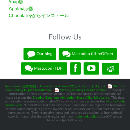
Snap版
AppImage版
Chocolateyからインストール
Follow Us
Our blog
Mastodon (LibreOffice)
Mastodon (TDF)
Impressum (法的情報)
|
Datenschutzerklärung (プライバシー ポリシー)
|
Statutes
(non-binding English translation)
-
Satzung (binding German version)
| Copyright
information: Unless otherwise specified, all text and images on this website are
licensed under the
Creative Commons Attribution-Share Alike 3.0 License
. This does
not include the source code of LibreOffice, which is licensed under the
Mozilla Public
License v2.0
. “LibreOffice” and “The Document Foundation” are registered trademarks
of their corresponding registered owners or are in actual use as trademarks in one or
more countries. Their respective logos and icons are also subject to international
copyright laws. Use thereof is explained in our
trademark policy
. LibreOffice was
based on OpenOffice.org.