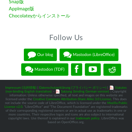
Snap版
AppImage版
Chocolateyからインストール
Follow Us
Our blog
Mastodon (LibreOffice)
Mastodon (TDF)
Impressum (法的情報)
|
Datenschutzerklärung (プライバシー ポリシー)
|
Statutes
(non-binding English translation)
-
Satzung (binding German version)
| Copyright
information: Unless otherwise specified, all text and images on this website are
licensed under the
Creative Commons Attribution-Share Alike 3.0 License
. This does
not include the source code of LibreOffice, which is licensed under the
Mozilla Public
License v2.0
. “LibreOffice” and “The Document Foundation” are registered trademarks
of their corresponding registered owners or are in actual use as trademarks in one or
more countries. Their respective logos and icons are also subject to international
copyright laws. Use thereof is explained in our
trademark policy
. LibreOffice was
based on OpenOffice.org.