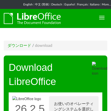
English
|
中文 (简体)
|
Deutsch
|
Español
|
Français
|
Italiano
|
More...
ダウンロード
/
download
Download
LibreOffice
お使いのオペレーティ
26.2.5
ングシステムを選択し