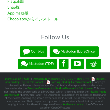
Flatpak版
Snap版
AppImage版
Chocolateyからインストール
Follow Us
Our blog
Mastodon (LibreOffice)
Mastodon (TDF)
Impressum (法的情報)
|
Datenschutzerklärung (プライバシー ポリシー)
|
Statutes
(non-binding English translation)
-
Satzung (binding German version)
| Copyright
information: Unless otherwise specified, all text and images on this website are
licensed under the
Creative Commons Attribution-Share Alike 3.0 License
. This does
not include the source code of LibreOffice, which is licensed under the
Mozilla Public
License v2.0
. “LibreOffice” and “The Document Foundation” are registered trademarks
of their corresponding registered owners or are in actual use as trademarks in one or
more countries. Their respective logos and icons are also subject to international
copyright laws. Use thereof is explained in our
trademark policy
. LibreOffice was
based on OpenOffice.org.