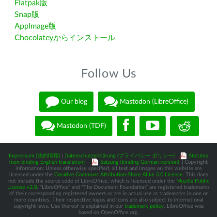
Flatpak版
Snap版
AppImage版
Chocolateyからインストール
Follow Us
Our blog
Mastodon (LibreOffice)
Mastodon (TDF)
Impressum (法的情報)
|
Datenschutzerklärung (プライバシー ポリシー)
|
Statutes
(non-binding English translation)
-
Satzung (binding German version)
| Copyright
information: Unless otherwise specified, all text and images on this website are
licensed under the
Creative Commons Attribution-Share Alike 3.0 License
. This does
not include the source code of LibreOffice, which is licensed under the
Mozilla Public
License v2.0
. “LibreOffice” and “The Document Foundation” are registered trademarks
of their corresponding registered owners or are in actual use as trademarks in one or
more countries. Their respective logos and icons are also subject to international
copyright laws. Use thereof is explained in our
trademark policy
. LibreOffice was
based on OpenOffice.org.