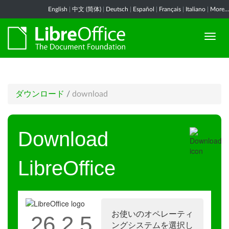
English
|
中文 (简体)
|
Deutsch
|
Español
|
Français
|
Italiano
|
More...
ダウンロード
/
download
Download
LibreOffice
お使いのオペレーティ
26.2.5
ングシステムを選択し