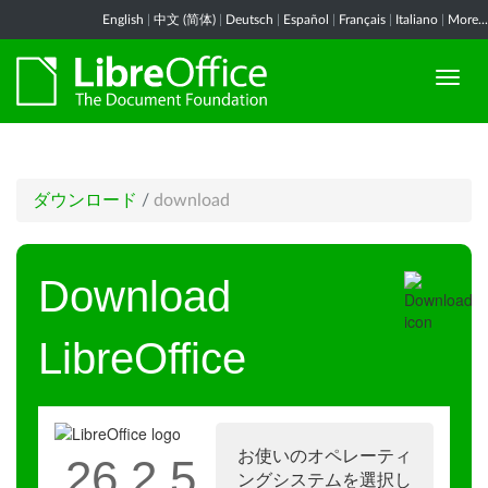
English
|
中文 (简体)
|
Deutsch
|
Español
|
Français
|
Italiano
|
More...
ダウンロード
/
download
Download
LibreOffice
お使いのオペレーティ
26.2.5
ングシステムを選択し