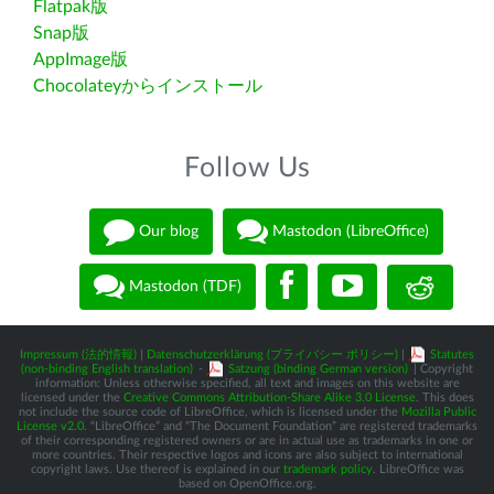
Flatpak版
Snap版
AppImage版
Chocolateyからインストール
Follow Us
Our blog
Mastodon (LibreOffice)
Mastodon (TDF)
Impressum (法的情報)
|
Datenschutzerklärung (プライバシー ポリシー)
|
Statutes
(non-binding English translation)
-
Satzung (binding German version)
| Copyright
information: Unless otherwise specified, all text and images on this website are
licensed under the
Creative Commons Attribution-Share Alike 3.0 License
. This does
not include the source code of LibreOffice, which is licensed under the
Mozilla Public
License v2.0
. “LibreOffice” and “The Document Foundation” are registered trademarks
of their corresponding registered owners or are in actual use as trademarks in one or
more countries. Their respective logos and icons are also subject to international
copyright laws. Use thereof is explained in our
trademark policy
. LibreOffice was
based on OpenOffice.org.