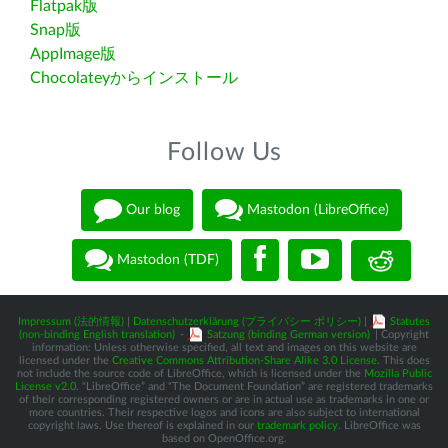
Flatpak版
Snap版
AppImage版
Chocolateyからインストール
Follow Us
Our blog
Mastodon (LibreOffice)
Mastodon (TDF)
Impressum (法的情報)
|
Datenschutzerklärung (プライバシー ポリシー)
|
Statutes
(non-binding English translation)
-
Satzung (binding German version)
| Copyright
information: Unless otherwise specified, all text and images on this website are
licensed under the
Creative Commons Attribution-Share Alike 3.0 License
. This does
not include the source code of LibreOffice, which is licensed under the
Mozilla Public
License v2.0
. “LibreOffice” and “The Document Foundation” are registered trademarks
of their corresponding registered owners or are in actual use as trademarks in one or
more countries. Their respective logos and icons are also subject to international
copyright laws. Use thereof is explained in our
trademark policy
. LibreOffice was
based on OpenOffice.org.