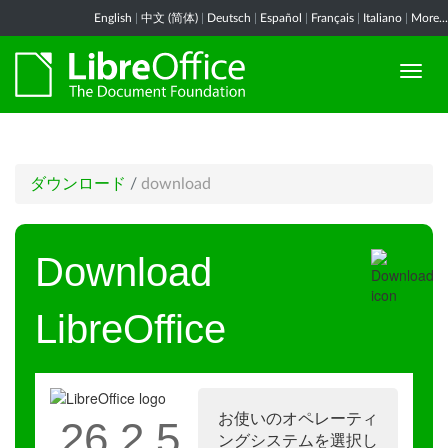
English
|
中文 (简体)
|
Deutsch
|
Español
|
Français
|
Italiano
|
More...
ダウンロード
/
download
Download
LibreOffice
お使いのオペレーティ
26.2.5
ングシステムを選択し