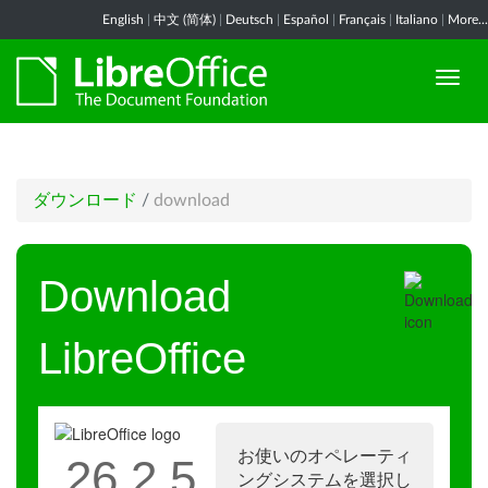
English
|
中文 (简体)
|
Deutsch
|
Español
|
Français
|
Italiano
|
More...
ダウンロード
/
download
Download
LibreOffice
お使いのオペレーティ
26.2.5
ングシステムを選択し