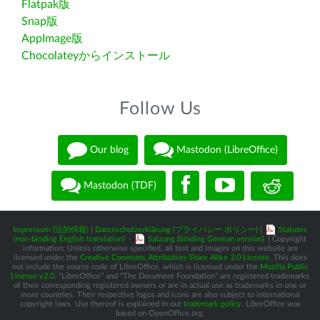
Flatpak版
Snap版
AppImage版
Chocolateyからインストール
Follow Us
Our blog
Mastodon (LibreOffice)
Mastodon (TDF)
Impressum (法的情報)
|
Datenschutzerklärung (プライバシー ポリシー)
|
Statutes
(non-binding English translation)
-
Satzung (binding German version)
| Copyright
information: Unless otherwise specified, all text and images on this website are
licensed under the
Creative Commons Attribution-Share Alike 3.0 License
. This does
not include the source code of LibreOffice, which is licensed under the
Mozilla Public
License v2.0
. “LibreOffice” and “The Document Foundation” are registered trademarks
of their corresponding registered owners or are in actual use as trademarks in one or
more countries. Their respective logos and icons are also subject to international
copyright laws. Use thereof is explained in our
trademark policy
. LibreOffice was
based on OpenOffice.org.