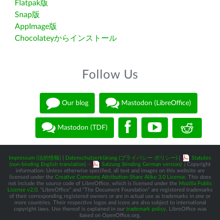
Flatpak版
Snap版
AppImage版
Chocolateyからインストール
Follow Us
Our blog
Mastodon (LibreOffice)
Mastodon (TDF)
Impressum (法的情報)
|
Datenschutzerklärung (プライバシー ポリシー)
|
Statutes
(non-binding English translation)
-
Satzung (binding German version)
| Copyright
information: Unless otherwise specified, all text and images on this website are
licensed under the
Creative Commons Attribution-Share Alike 3.0 License
. This does
not include the source code of LibreOffice, which is licensed under the
Mozilla Public
License v2.0
. “LibreOffice” and “The Document Foundation” are registered trademarks
of their corresponding registered owners or are in actual use as trademarks in one or
more countries. Their respective logos and icons are also subject to international
copyright laws. Use thereof is explained in our
trademark policy
. LibreOffice was
based on OpenOffice.org.