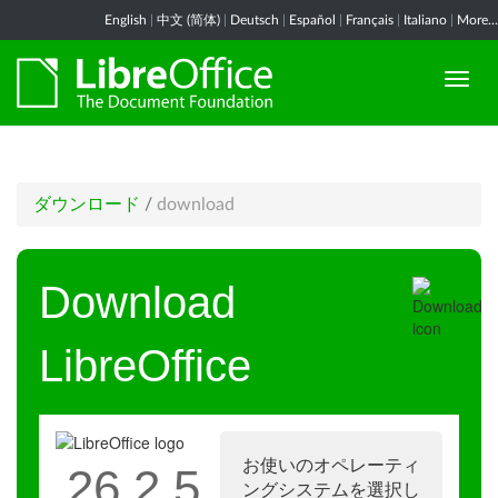
English
|
中文 (简体)
|
Deutsch
|
Español
|
Français
|
Italiano
|
More...
ダウンロード
/
download
Download
LibreOffice
お使いのオペレーティ
26.2.5
ングシステムを選択し