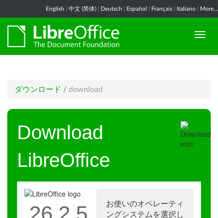
English
|
中文 (简体)
|
Deutsch
|
Español
|
Français
|
Italiano
|
More...
ダウンロード
/
download
Download
LibreOffice
お使いのオペレーティ
26.2.5
ングシステムを選択し