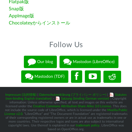
Flatpak版
Snap版
AppImage版
Chocolateyからインストール
Follow Us
Our blog
Mastodon (LibreOffice)
Mastodon (TDF)
Impressum (法的情報)
|
Datenschutzerklärung (プライバシー ポリシー)
|
Statutes
(non-binding English translation)
-
Satzung (binding German version)
| Copyright
information: Unless otherwise specified, all text and images on this website are
licensed under the
Creative Commons Attribution-Share Alike 3.0 License
. This does
not include the source code of LibreOffice, which is licensed under the
Mozilla Public
License v2.0
. “LibreOffice” and “The Document Foundation” are registered trademarks
of their corresponding registered owners or are in actual use as trademarks in one or
more countries. Their respective logos and icons are also subject to international
copyright laws. Use thereof is explained in our
trademark policy
. LibreOffice was
based on OpenOffice.org.