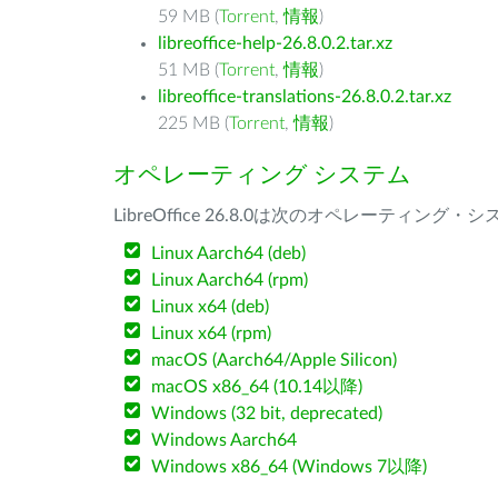
59 MB (
Torrent
,
情報
)
libreoffice-help-26.8.0.2.tar.xz
51 MB (
Torrent
,
情報
)
libreoffice-translations-26.8.0.2.tar.xz
225 MB (
Torrent
,
情報
)
オペレーティング システム
LibreOffice 26.8.0は次のオペレーティ
Linux Aarch64 (deb)
Linux Aarch64 (rpm)
Linux x64 (deb)
Linux x64 (rpm)
macOS (Aarch64/Apple Silicon)
macOS x86_64 (10.14以降)
Windows (32 bit, deprecated)
Windows Aarch64
Windows x86_64 (Windows 7以降)