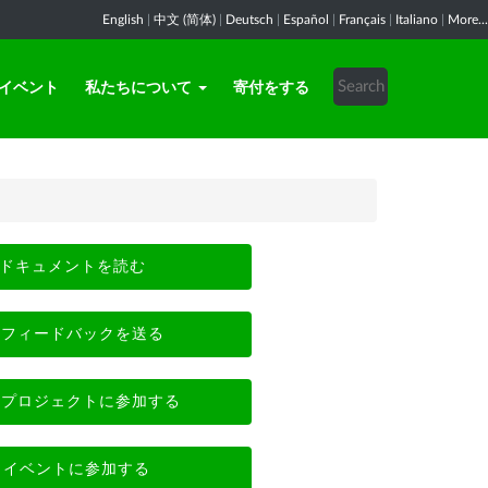
English
|
中文 (简体)
|
Deutsch
|
Español
|
Français
|
Italiano
|
More...
イベント
私たちについて
寄付をする
ドキュメントを読む
フィードバックを送る
プロジェクトに参加する
イベントに参加する