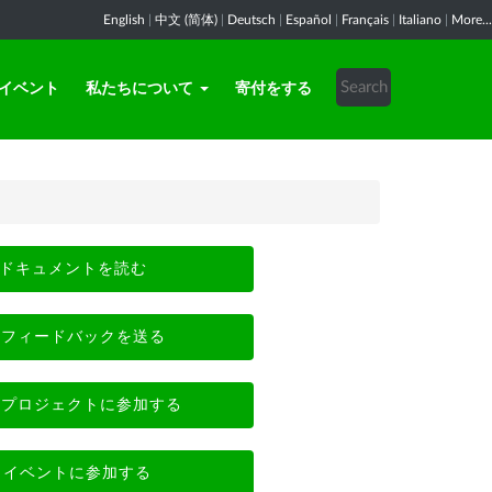
English
|
中文 (简体)
|
Deutsch
|
Español
|
Français
|
Italiano
|
More...
イベント
私たちについて
寄付をする
ドキュメントを読む
フィードバックを送る
プロジェクトに参加する
イベントに参加する