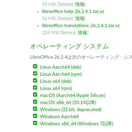
59 MB (
Torrent
,
情報
)
libreoffice-help-26.2.4.1.tar.xz
56 MB (
Torrent
,
情報
)
libreoffice-translations-26.2.4.1.tar.xz
224 MB (
Torrent
,
情報
)
オペレーティング システム
LibreOffice 26.2.4は次のオペレーティ
Linux Aarch64 (deb)
Linux Aarch64 (rpm)
Linux x64 (deb)
Linux x64 (rpm)
macOS (Aarch64/Apple Silicon)
macOS x86_64 (10.14以降)
Windows (32 bit, deprecated)
Windows Aarch64
Windows x86_64 (Windows 7以降)