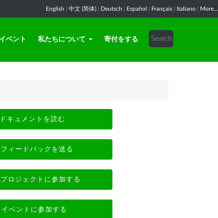
English
|
中文 (简体)
|
Deutsch
|
Español
|
Français
|
Italiano
|
More...
イベント
私たちについて
寄付をする
ドキュメントを読む
フィードバックを送る
プロジェクトに参加する
イベントに参加する