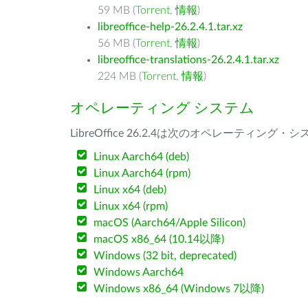
59 MB (
Torrent
,
情報
)
libreoffice-help-26.2.4.1.tar.xz
56 MB (
Torrent
,
情報
)
libreoffice-translations-26.2.4.1.tar.xz
224 MB (
Torrent
,
情報
)
オペレーティング システム
LibreOffice 26.2.4は次のオペレーティ
Linux Aarch64 (deb)
Linux Aarch64 (rpm)
Linux x64 (deb)
Linux x64 (rpm)
macOS (Aarch64/Apple Silicon)
macOS x86_64 (10.14以降)
Windows (32 bit, deprecated)
Windows Aarch64
Windows x86_64 (Windows 7以降)