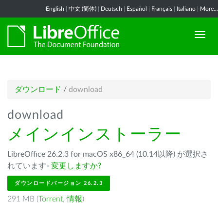
English
|
中文 (简体)
|
Deutsch
|
Español
|
Français
|
Italiano
|
More...
ダウンロード
/
download
download
メインインストーラー
LibreOffice 26.2.3 for macOS x86_64 (10.14以降) が選択さ
れています-
変更しますか?
ダウンロードバージョン 26.2.3
291 MB (
Torrent
,
情報
)