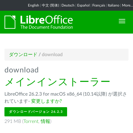
English
|
中文 (简体)
|
Deutsch
|
Español
|
Français
|
Italiano
|
More...
ダウンロード
/
download
download
メインインストーラー
LibreOffice 26.2.3 for macOS x86_64 (10.14以降) が選択さ
れています-
変更しますか?
ダウンロードバージョン 26.2.3
291 MB (
Torrent
,
情報
)