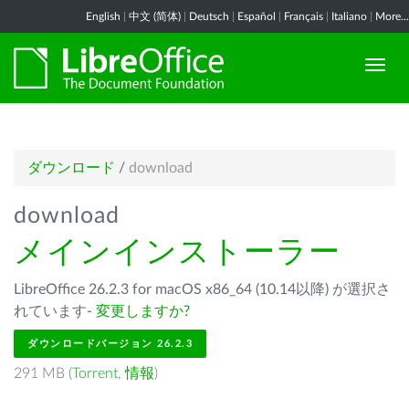
English
|
中文 (简体)
|
Deutsch
|
Español
|
Français
|
Italiano
|
More...
ダウンロード
/
download
download
メインインストーラー
LibreOffice 26.2.3 for macOS x86_64 (10.14以降) が選択さ
れています-
変更しますか?
ダウンロードバージョン 26.2.3
291 MB (
Torrent
,
情報
)