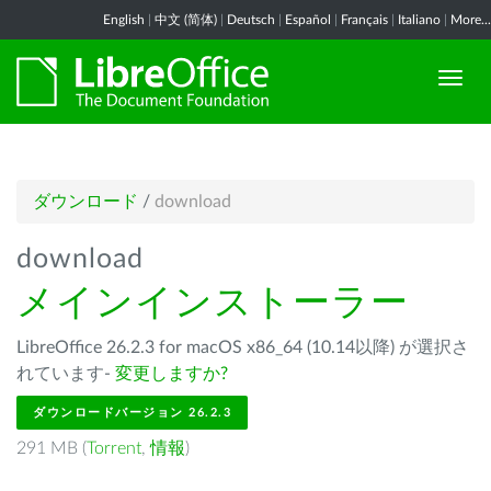
English
|
中文 (简体)
|
Deutsch
|
Español
|
Français
|
Italiano
|
More...
ダウンロード
/
download
download
メインインストーラー
LibreOffice 26.2.3 for macOS x86_64 (10.14以降) が選択さ
れています-
変更しますか?
ダウンロードバージョン 26.2.3
291 MB (
Torrent
,
情報
)