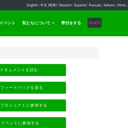
English
|
中文 (简体)
|
Deutsch
|
Español
|
Français
|
Italiano
|
More...
イベント
私たちについて
寄付をする
ドキュメントを読む
フィードバックを送る
プロジェクトに参加する
イベントに参加する