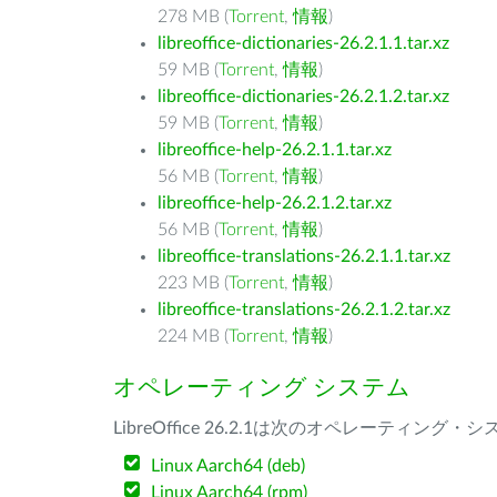
278 MB (
Torrent
,
情報
)
libreoffice-dictionaries-26.2.1.1.tar.xz
59 MB (
Torrent
,
情報
)
libreoffice-dictionaries-26.2.1.2.tar.xz
59 MB (
Torrent
,
情報
)
libreoffice-help-26.2.1.1.tar.xz
56 MB (
Torrent
,
情報
)
libreoffice-help-26.2.1.2.tar.xz
56 MB (
Torrent
,
情報
)
libreoffice-translations-26.2.1.1.tar.xz
223 MB (
Torrent
,
情報
)
libreoffice-translations-26.2.1.2.tar.xz
224 MB (
Torrent
,
情報
)
オペレーティング システム
LibreOffice 26.2.1は次のオペレーティ
Linux Aarch64 (deb)
Linux Aarch64 (rpm)