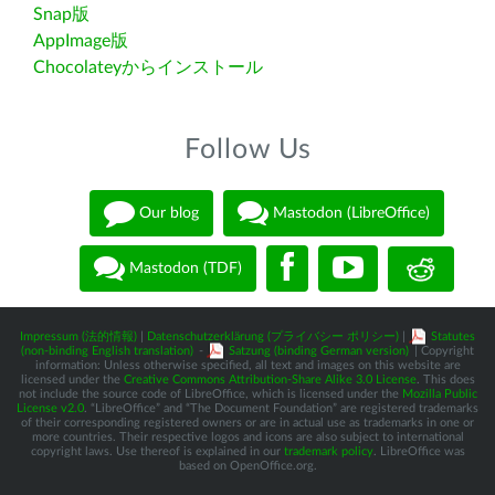
Snap版
AppImage版
Chocolateyからインストール
Follow Us
Our blog
Mastodon (LibreOffice)
Mastodon (TDF)
Impressum (法的情報)
|
Datenschutzerklärung (プライバシー ポリシー)
|
Statutes
(non-binding English translation)
-
Satzung (binding German version)
| Copyright
information: Unless otherwise specified, all text and images on this website are
licensed under the
Creative Commons Attribution-Share Alike 3.0 License
. This does
not include the source code of LibreOffice, which is licensed under the
Mozilla Public
License v2.0
. “LibreOffice” and “The Document Foundation” are registered trademarks
of their corresponding registered owners or are in actual use as trademarks in one or
more countries. Their respective logos and icons are also subject to international
copyright laws. Use thereof is explained in our
trademark policy
. LibreOffice was
based on OpenOffice.org.