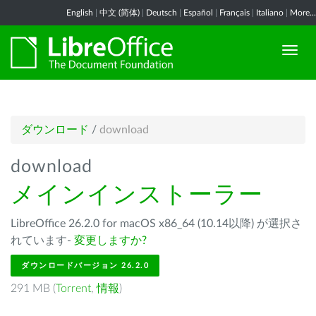
English
|
中文 (简体)
|
Deutsch
|
Español
|
Français
|
Italiano
|
More...
ダウンロード
/
download
download
メインインストーラー
LibreOffice 26.2.0 for macOS x86_64 (10.14以降) が選択さ
れています-
変更しますか?
ダウンロードバージョン 26.2.0
291 MB (
Torrent
,
情報
)