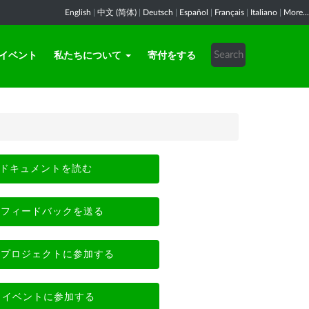
English
|
中文 (简体)
|
Deutsch
|
Español
|
Français
|
Italiano
|
More...
イベント
私たちについて
寄付をする
ドキュメントを読む
フィードバックを送る
プロジェクトに参加する
イベントに参加する