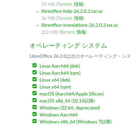
59 MB (
Torrent
,
情報
)
libreoffice-help-26.2.0.3.tar.xz
56 MB (
Torrent
,
情報
)
libreoffice-translations-26.2.0.3.tar.xz
222 MB (
Torrent
,
情報
)
オペレーティング システム
LibreOffice 26.2.0は次のオペレーティ
Linux Aarch64 (deb)
Linux Aarch64 (rpm)
Linux x64 (deb)
Linux x64 (rpm)
macOS (Aarch64/Apple Silicon)
macOS x86_64 (10.14以降)
Windows (32 bit, deprecated)
Windows Aarch64
Windows x86_64 (Windows 7以降)