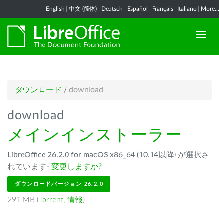
English
|
中文 (简体)
|
Deutsch
|
Español
|
Français
|
Italiano
|
More...
ダウンロード
/
download
download
メインインストーラー
LibreOffice 26.2.0 for macOS x86_64 (10.14以降) が選択さ
れています-
変更しますか?
ダウンロードバージョン 26.2.0
291 MB (
Torrent
,
情報
)