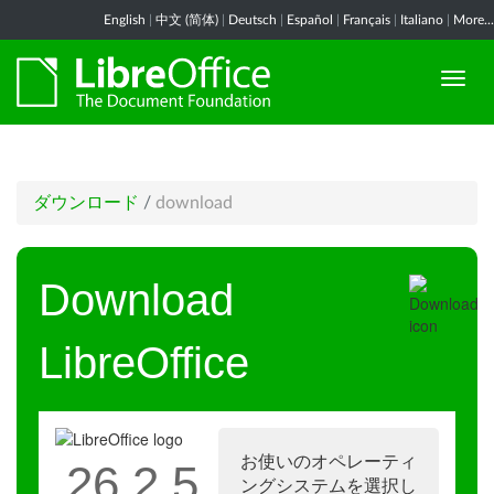
English
|
中文 (简体)
|
Deutsch
|
Español
|
Français
|
Italiano
|
More...
ダウンロード
/
download
Download
LibreOffice
お使いのオペレーティ
26.2.5
ングシステムを選択し