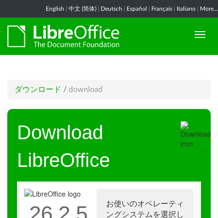
English
|
中文 (简体)
|
Deutsch
|
Español
|
Français
|
Italiano
|
More...
ダウンロード
/
download
Download
LibreOffice
お使いのオペレーティ
26.2.5
ングシステムを選択し