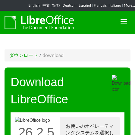
English
|
中文 (简体)
|
Deutsch
|
Español
|
Français
|
Italiano
|
More...
ダウンロード
/
download
Download
LibreOffice
お使いのオペレーティ
26.2.5
ングシステムを選択し