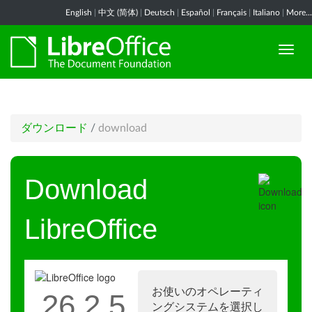
English
|
中文 (简体)
|
Deutsch
|
Español
|
Français
|
Italiano
|
More...
ダウンロード
/
download
Download
LibreOffice
お使いのオペレーティ
26.2.5
ングシステムを選択し