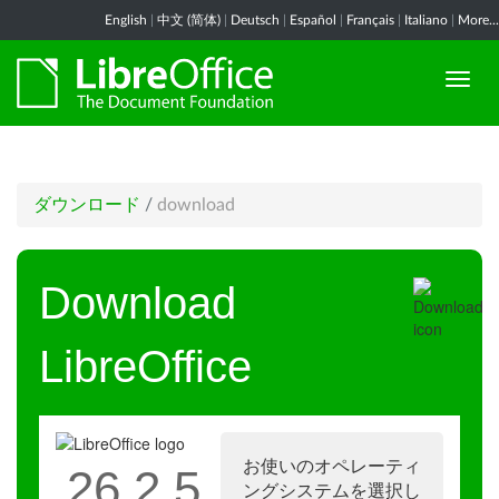
English
|
中文 (简体)
|
Deutsch
|
Español
|
Français
|
Italiano
|
More...
ダウンロード
/
download
Download
LibreOffice
お使いのオペレーティ
26.2.5
ングシステムを選択し