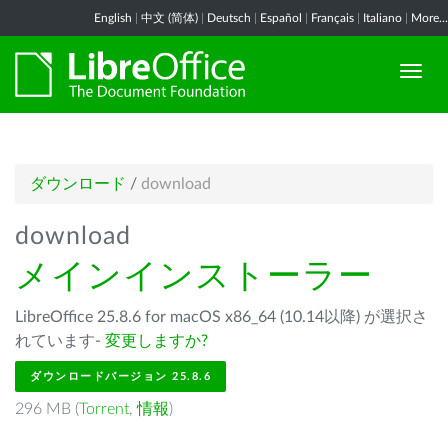
English
|
中文 (简体)
|
Deutsch
|
Español
|
Français
|
Italiano
|
More...
ダウンロード
/
download
download
メインインストーラー
LibreOffice 25.8.6 for macOS x86_64 (10.14以降) が選択さ
れています-
変更しますか?
ダウンロードバージョン 25.8.6
296 MB (
Torrent
,
情報
)