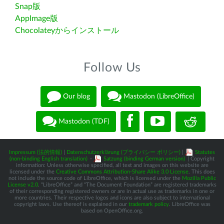
Snap版
AppImage版
Chocolateyからインストール
Follow Us
Our blog
Mastodon (LibreOffice)
Mastodon (TDF)
Impressum (法的情報)
|
Datenschutzerklärung (プライバシー ポリシー)
|
Statutes
(non-binding English translation)
-
Satzung (binding German version)
| Copyright
information: Unless otherwise specified, all text and images on this website are
licensed under the
Creative Commons Attribution-Share Alike 3.0 License
. This does
not include the source code of LibreOffice, which is licensed under the
Mozilla Public
License v2.0
. “LibreOffice” and “The Document Foundation” are registered trademarks
of their corresponding registered owners or are in actual use as trademarks in one or
more countries. Their respective logos and icons are also subject to international
copyright laws. Use thereof is explained in our
trademark policy
. LibreOffice was
based on OpenOffice.org.