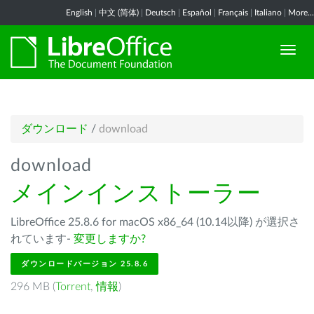
English
|
中文 (简体)
|
Deutsch
|
Español
|
Français
|
Italiano
|
More...
ダウンロード
/
download
download
メインインストーラー
LibreOffice 25.8.6 for macOS x86_64 (10.14以降) が選択さ
れています-
変更しますか?
ダウンロードバージョン 25.8.6
296 MB (
Torrent
,
情報
)