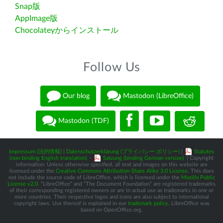
Snap版
AppImage版
Chocolateyからインストール
Follow Us
Our blog
Mastodon (LibreOffice)
Mastodon (TDF)
Impressum (法的情報)
|
Datenschutzerklärung (プライバシー ポリシー)
|
Statutes
(non-binding English translation)
-
Satzung (binding German version)
| Copyright
information: Unless otherwise specified, all text and images on this website are
licensed under the
Creative Commons Attribution-Share Alike 3.0 License
. This does
not include the source code of LibreOffice, which is licensed under the
Mozilla Public
License v2.0
. “LibreOffice” and “The Document Foundation” are registered trademarks
of their corresponding registered owners or are in actual use as trademarks in one or
more countries. Their respective logos and icons are also subject to international
copyright laws. Use thereof is explained in our
trademark policy
. LibreOffice was
based on OpenOffice.org.